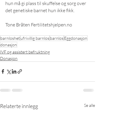
hun må gi plass til skuffelse og sorg over 
det genetiske barnet hun ikke fikk. 
Tone Bråten Fertilitetshjelpen.no
barnløshet
ufrivillig barnløs
barnløs
Eggdonasjon
donasjon
IVF og assistert befruktning
Donasjon
Relaterte innlegg
Se alle