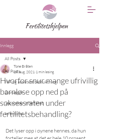
Fertilitetshjelpen
Innlegg
All Posts
Tone Bråten
All Posts
18. aug. 2021
1 min lesing
Hvorfor snur mange ufrivillig
IVF og assistert befruktning
barnløse opp ned på
Donasjon
suksessraten under
Sekundær infertilitet
fertilitetsbehandling?
Infertilitet
Det lyser opp i øynene hennes, da hun 
forteller meg at det er hele 10 prosent 