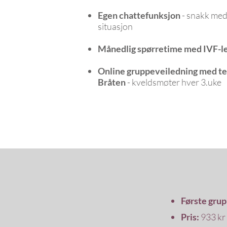
Egen chattefunksjon
- snakk med
situasjon
Månedlig spørretime med IVF-l
Online gruppeveiledning med t
Bråten
- kveldsmøter hver 3.uke
Første grup
Pris:
933 kr 