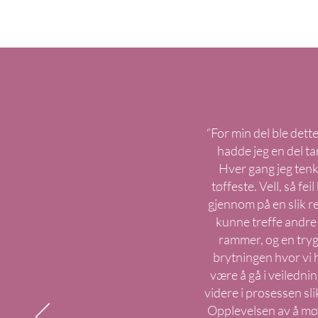
“For min del ble dett
hadde jeg en del ta
Hver gang jeg tenkt
tøffeste. Vell, så f
gjennom på en slik re
kunne treffe andre 
rammer, og en trygg
brytningen hvor vi 
være å gå i veiledni
videre i prosessen sli
Opplevelsen av å mø