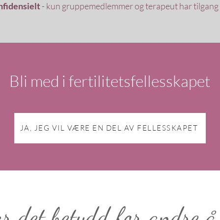
nfidensielt
- kun gruppemedlemmer og terapeut har tilgang
Bli med i fertilitetsfellesskapet
JA, JEG VIL VÆRE EN DEL AV FELLESSKAPET
r det betydd for andre å 