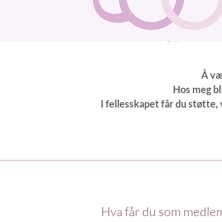
Å væ
Hos meg bli
I fellesskapet får du støtte,
Hva får du som medlem?