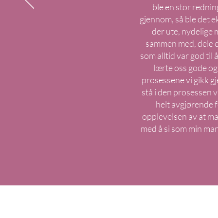
ble en stor rednin
gjennom, så ble det ek
der ute, nydelige
sammen med, dele er
som alltid var god til
lærte oss gode og 
prosessene vi gikk g
stå i den prosessen 
helt avgjørende 
opplevelsen av at ma
med å si som min mann