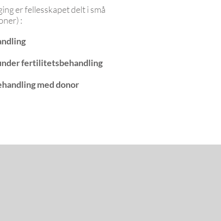
ing er fellesskapet delt i små
ner) :
andling
under fertilitetsbehandling
behandling med donor