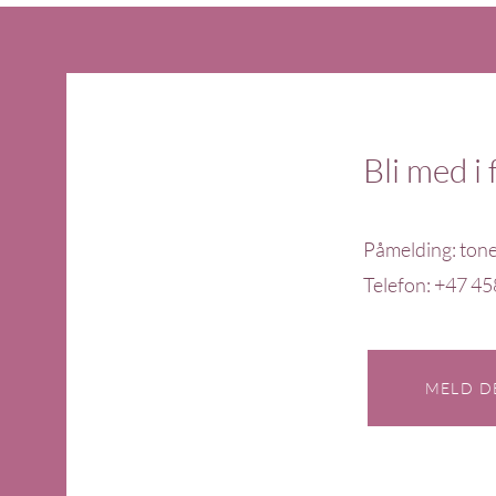
Bli med i 
Påmelding:
ton
Telefon: +47 45
MELD D