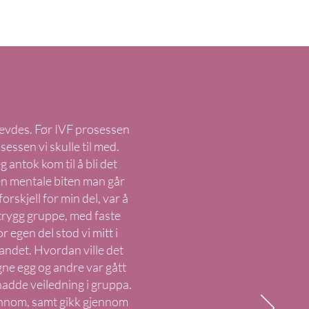
krevdes. Før IVF prosessen
essen vi skulle til med.
 antok kom til å bli det
den mentale biten man går
rskjell for min del, var å
 trygg gruppe, med faste
 egen del stod vi mitt i
andet. Hvordan ville det
gne egg og andre var gått
 hadde veiledning i gruppa.
ennom, samt gikk gjennom