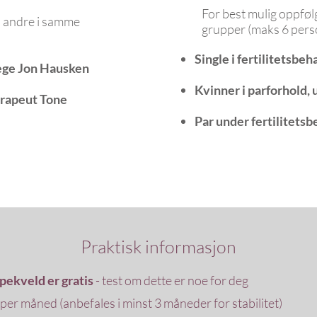
For best mulig oppfølg
 andre i samme
grupper (maks 6 perso
Single i fertilitetsbeh
ege Jon Hausken
Kvinner i parforhold, 
erapeut Tone
Par under fertilitets
Praktisk informasjon
pekveld er gratis
- test om dette er noe for deg
per måned (anbefales i minst 3 måneder for stabilitet)