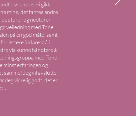
undt oss om det vi gikk
kene mine, det fantes andre
i oppturer og nedturer
ygg veiledning med Tone,
mtalen på en god måte, samt
r lettere å klare stå i
dre vis kunne håndtere å
eiledningsgruppa med Tone
e minst erfaringen og
t samme! Jeg vil avslutte
 deg virkelig godt, det er
t!."