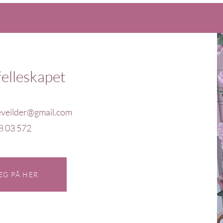
felleskapet
eveilder@gmail.com
8 03 572
EG PÅ HER