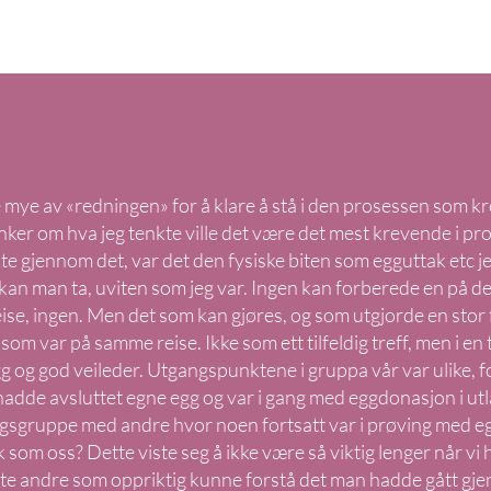
e mye av «redningen» for å klare å stå i den prosessen som 
nker om hva jeg tenkte ville det være det mest krevende i pros
e gjennom det, var det den fysiske biten som egguttak etc jeg
eil kan man ta, uviten som jeg var. Ingen kan forberede en på 
ise, ingen. Men det som kan gjøres, og som utgjorde en stor fo
som var på samme reise. Ikke som ett tilfeldig treff, men i en
 og god veileder. Utgangspunktene i gruppa vår var ulike, for
hadde avsluttet egne egg og var i gang med eggdonasjon i utl
ngsgruppe med andre hvor noen fortsatt var i prøving med e
k som oss? Dette viste seg å ikke være så viktig lenger når vi
te andre som oppriktig kunne forstå det man hadde gått gj