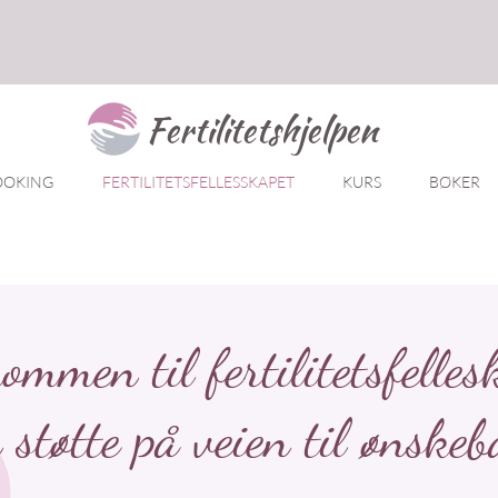
Fertilitetshjelpen
OOKING
FERTILITETSFELLESSKAPET
KURS
BØKER
ommen til fertilitetsfelles
 støtte på veien til ønskeb