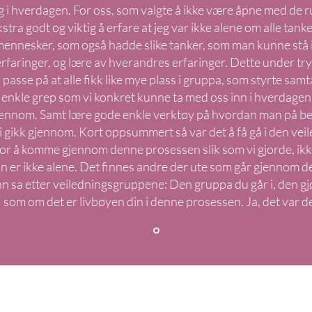
g i hverdagen. For oss, som valgte å ikke være åpne med de r
stra godt og viktig å erfare at jeg var ikke alene om alle tan
 mennesker, som også hadde slike tanker, som man kunne stå 
faringer, og lære av hverandres erfaringer. Dette under tr
 å passe på at alle fikk like mye plass i gruppa, som styrte sa
enkle grep som vi konkret kunne ta med oss inn i hverdagen fo
jennom. Samt lære gode enkle verktøy på hvordan man på be
vi gikk gjennom. Kort oppsummert så var det å få gå i den v
for å komme gjennom denne prosessen slik som vi gjorde, ikk
n er ikke alene. Det finnes andre der ute som går gjennom de
 sa etter veiledningsgruppene: Den gruppa du går i, den gjør
som om det er livbøyen din i denne prosessen. Ja, det var de