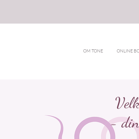
OM TONE
ONLINE B
Velk
- din