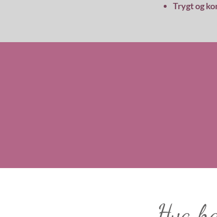
Trygt og ko
Hva ha